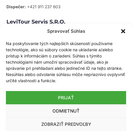
Dispečer:
+421 911 237 603
LeviTour Servis S.r.o.
Mapa
Spravovať Súhlas
servis@levitour.sk
Rožňavská 2
Na poskytovanie tých najlepších skúseností používame
83104 Bratislava
technológie, ako sú súbory cookie na ukladanie a/alebo
prístup k informáciám o zariadení. Súhlas s týmito
technológiami nám umožní spracovávať údaje, ako je
Zápis V ORSR
správanie pri prehliadaní alebo jedinečné ID na tejto stránke.
Obchodný register Okresného súdu Banská Bystrica, oddiel:
Nesúhlas alebo odvolanie súhlasu môže nepriaznivo ovplyvniť
Sro, vložka č. 37519/S
určité vlastnosti a funkcie.
Zaregistrovaný ako partner verejného sektora – číslo vložky:
PRIJAŤ
35091
ODMIETNUŤ
ZOBRAZIŤ PREDVOĽBY