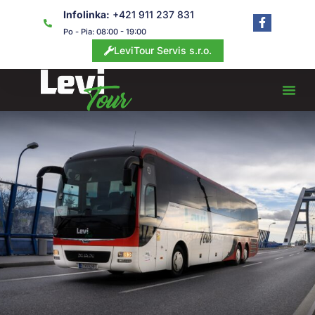
Preskočiť
Infolinka:
+421 911 237 831
F
na
a
Po - Pia: 08:00 - 19:00
obsah
c
LeviTour Servis s.r.o.
e
b
o
o
k
-
f