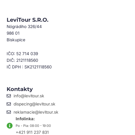
LeviTour S.r.o.
Nógrádiho 326/44
986 01
Biskupice
IČO: 52 714 039
DIČ: 2121118560
IČ DPH : SK2121118560
Kontakty
info@levitour.sk
dispecing@levitour.sk
reklamacie@levitour.sk
Infolinka:
Po - Pia: 08:00 - 19:00
+421 911 237 831