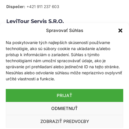
Dispečer:
+421 911 237 603
LeviTour Servis S.r.o.
Mapa
Spravovať Súhlas
servis@levitour.sk
Rožňavská 2
Na poskytovanie tých najlepších skúseností používame
83104 Bratislava
technológie, ako sú súbory cookie na ukladanie a/alebo
prístup k informáciám o zariadení. Súhlas s týmito
technológiami nám umožní spracovávať údaje, ako je
Zápis V ORSR
správanie pri prehliadaní alebo jedinečné ID na tejto stránke.
Obchodný register Okresného súdu Banská Bystrica, oddiel:
Nesúhlas alebo odvolanie súhlasu môže nepriaznivo ovplyvniť
Sro, vložka č. 37519/S
určité vlastnosti a funkcie.
Zaregistrovaný ako partner verejného sektora – číslo vložky:
PRIJAŤ
35091
ODMIETNUŤ
ZOBRAZIŤ PREDVOĽBY