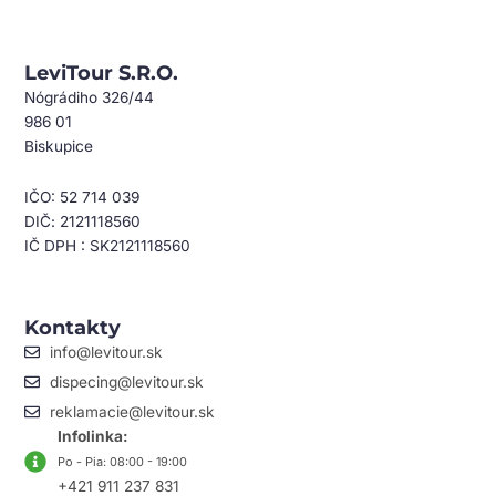
LeviTour S.r.o.
Nógrádiho 326/44
986 01
Biskupice
IČO: 52 714 039
DIČ: 2121118560
IČ DPH : SK2121118560
Kontakty
info@levitour.sk
dispecing@levitour.sk
reklamacie@levitour.sk
Infolinka:
Po - Pia: 08:00 - 19:00
+421 911 237 831