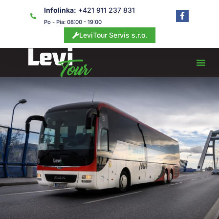
Preskočiť
Infolinka:
+421 911 237 831
F
na
a
Po - Pia: 08:00 - 19:00
obsah
c
LeviTour Servis s.r.o.
e
b
o
o
k
-
f