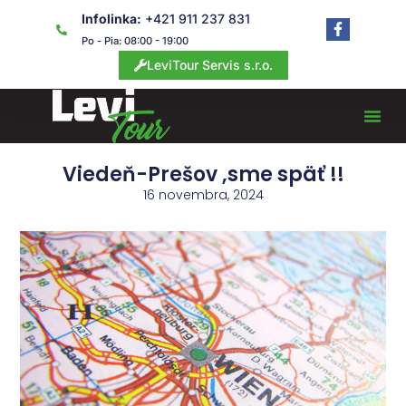
Preskočiť
Infolinka:
+421 911 237 831
F
na
a
Po - Pia: 08:00 - 19:00
obsah
c
LeviTour Servis s.r.o.
e
b
o
o
k
-
f
Viedeň-Prešov ,sme späť !!
16 novembra, 2024