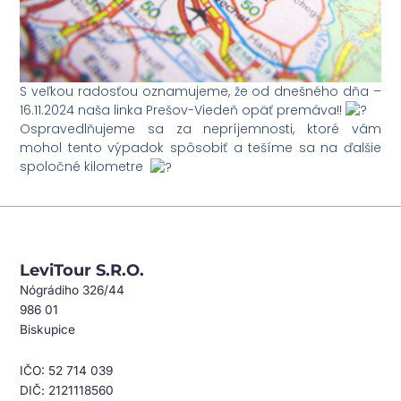
S veľkou radosťou oznamujeme, že od dnešného dňa –
16.11.2024 naša linka Prešov-Viedeň opäť premáva!!
Ospravedlňujeme sa za nepríjemnosti, ktoré vám
mohol tento výpadok spôsobiť a tešíme sa na ďalšie
spoločné kilometre
LeviTour S.r.o.
Nógrádiho 326/44
986 01
Biskupice
IČO: 52 714 039
DIČ: 2121118560