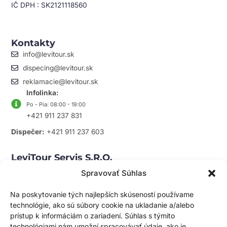
IČ DPH : SK2121118560
Kontakty
info@levitour.sk
dispecing@levitour.sk
reklamacie@levitour.sk
Infolinka:
Po - Pia: 08:00 - 19:00
+421 911 237 831
Dispečer:
+421 911 237 603
LeviTour Servis S.r.o.
Mapa
Spravovať Súhlas
servis@levitour.sk
Rožňavská 2
Na poskytovanie tých najlepších skúseností používame
83104 Bratislava
technológie, ako sú súbory cookie na ukladanie a/alebo
prístup k informáciám o zariadení. Súhlas s týmito
technológiami nám umožní spracovávať údaje, ako je